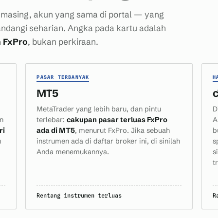
‑masing, akun yang sama di portal — yang
ndangi seharian. Angka pada kartu adalah
n FxPro
, bukan perkiraan.
PASAR TERBANYAK
H
MT5
MetaTrader yang lebih baru, dan pintu
D
an
terlebar:
cakupan pasar terluas FxPro
A
ri
ada di MT5
, menurut FxPro. Jika sebuah
b
m
instrumen ada di daftar broker ini, di sinilah
s
Anda menemukannya.
s
t
Rentang instrumen terluas
R