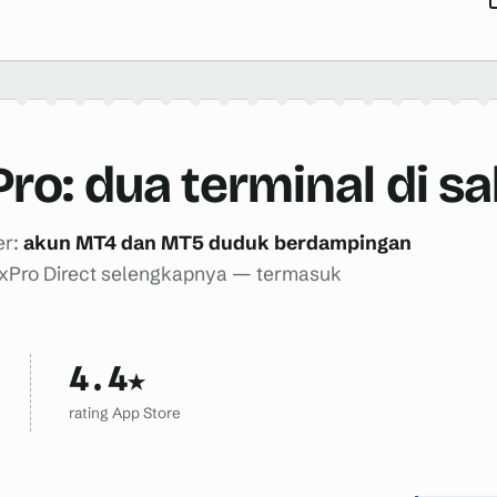
Pro: dua terminal di s
er:
akun MT4 dan MT5 duduk berdampingan
 FxPro Direct selengkapnya — termasuk
4.4★
rating App Store