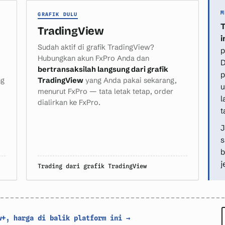
M
GRAFIK DULU
T
TradingView
i
Sudah aktif di grafik TradingView?
p
Hubungkan akun FxPro Anda dan
D
bertransaksilah langsung dari grafik
p
ng
TradingView
yang Anda pakai sekarang,
u
menurut FxPro — tata letak tetap, order
l
dialirkan ke FxPro.
t
J
s
b
j
Trading dari grafik TradingView
+, harga di balik platform ini →