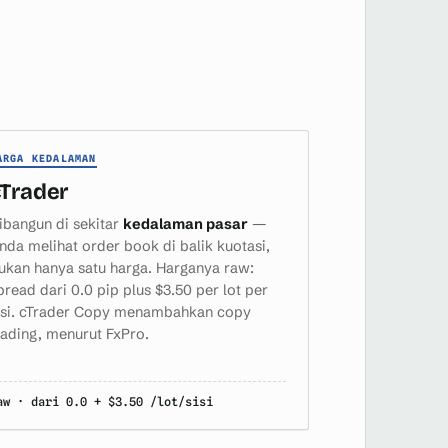
ARGA KEDALAMAN
cTrader
ibangun di sekitar
kedalaman pasar
—
nda melihat order book di balik kuotasi,
ukan hanya satu harga. Harganya raw:
pread dari 0.0 pip plus $3.50 per lot per
isi. cTrader Copy menambahkan copy
rading, menurut FxPro.
aw · dari 0.0 + $3.50 /lot/sisi