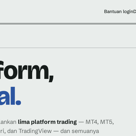
Bantuan login
D
form,
al.
alankan
lima platform trading
— MT4, MT5,
diri, dan TradingView — dan semuanya