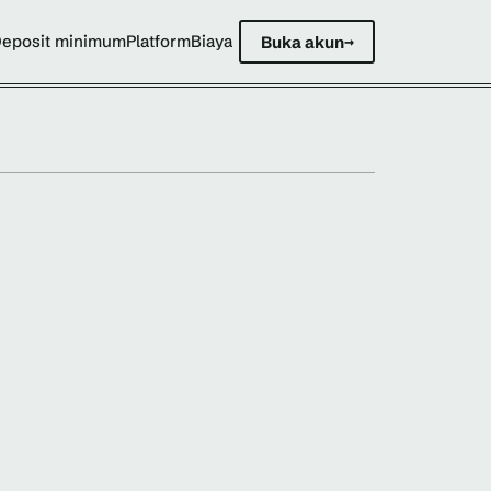
eposit minimum
Platform
Biaya
Buka akun
→