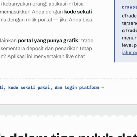
i kebanyakan orang: aplikasi ini bisa
CTRAD
n memasukkan Anda dengan
kode sekali
cTrade
ma dengan milik portal — jika Anda bisa
tersen
cTrad
menuru
elainkan
portal yang punya grafik
: trade
level 
 sementara deposit dan penarikan tetap
jalur 
n? Aplikasi ini menyertakan live chat
i, kode sekali pakai, dan login platform →